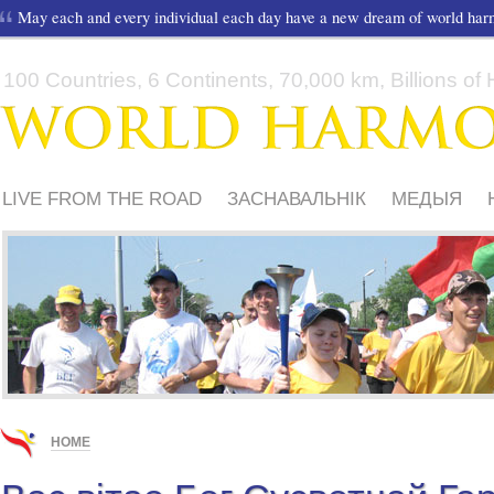
May each and every individual each day have a new dream of world ha
100 Countries, 6 Continents, 70,000 km, Billions of H
LIVE FROM THE ROAD
ЗАСНАВАЛЬНІК
МЕДЫЯ
ШКОЛЫ І ДЗЕЦІ
HOME