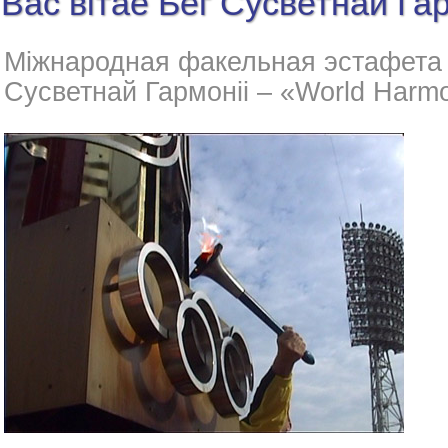
Вас вітае Бег Сусветнай Гар
Міжнародная факельная эстафета
Сусветнай Гармоніі – «World Harm