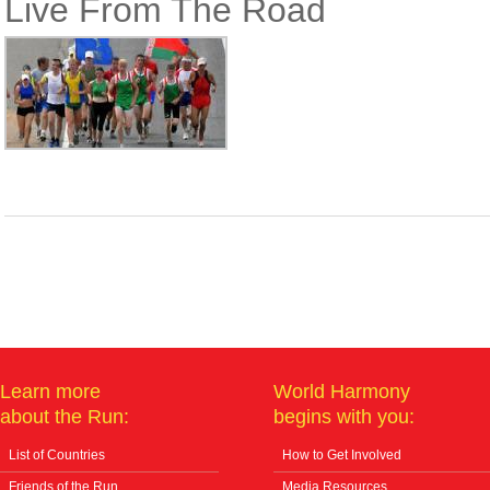
Live From The Road
Learn more
World Harmony
about the Run:
begins with you:
List of Countries
How to Get Involved
Friends of the Run
Media Resources