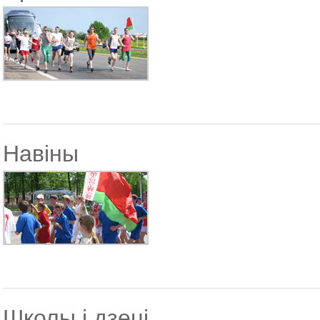
Навіны
Школы і дзеці