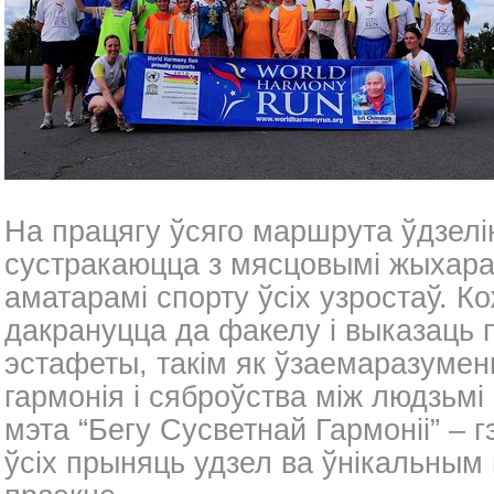
На працягу ўсяго маршрута ўдзелін
сустракаюцца з мясцовымі жыхарам
аматарамі спорту ўсіх узростаў. 
дакрануцца да факелу і выказаць 
эстафеты, такім як ўзаемаразуменн
гармонія і сяброўства між людзьмі
мэта “Бегу Сусветнай Гармоніі” – 
ўсіх прыняць удзел ва ўнікальны