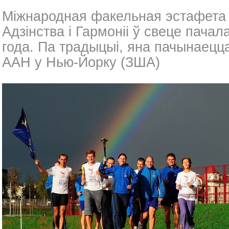
Міжнародная факельная эстафета 
Адзінства і Гармоніі ў свеце пачал
года. Па традыцыі, яна пачынаецц
ААН у Нью-Йорку (ЗША)