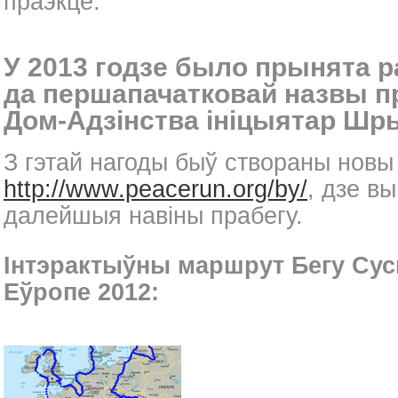
праэкце.
У 2013 годзе было прынята 
да першапачатковай назвы пр
Дом-Адзінства ініцыятар Шр
З гэтай нагоды быў створаны новы
http://www.peacerun.org/by/
, дзе в
далейшыя навіны прабегу.
Інтэрактыўны маршрут Бегу Сус
Еўропе 2012: