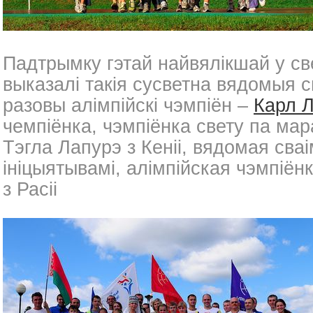
Падтрымку гэтай найвялікшай у с
выказалі такія сусветна вядомыя с
разовы алімпійскі чэмпіён –
Карл Л
чемпіёнка, чэмпіёнка свету па ма
Тэгла Лапурэ з Кеніі, вядомая сваі
ініцыятывамі, алімпійская чэмпіё
з Расіі