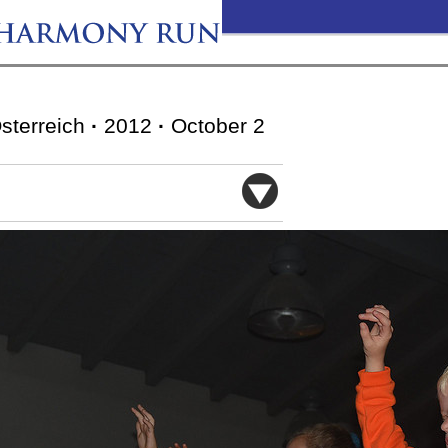
Österreich
·
2012
·
October 2