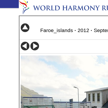
Faroe_islands
·
2012
·
Septe