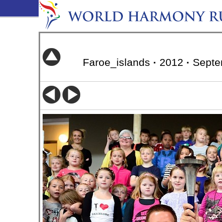
Faroe_islands
·
2012
·
Septe