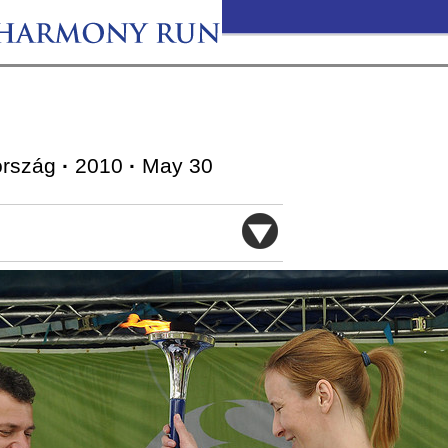
ország
·
2010
·
May 30