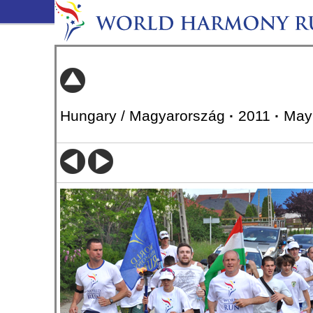
Hungary / Magyarország
·
2011
·
May