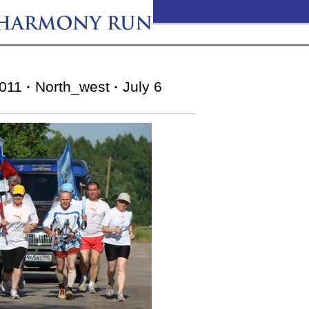
011
·
North_west
·
July 6