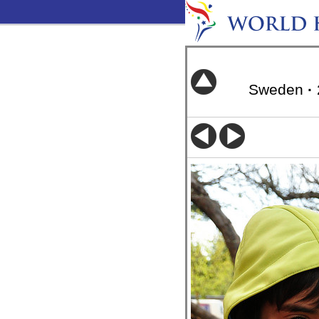
Sweden
·