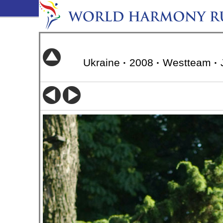
Ukraine
·
2008
·
Westteam
·
J