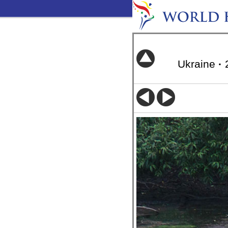
Ukraine
·