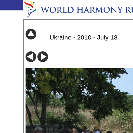
Ukraine
·
2010
·
July 18