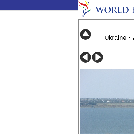
Ukraine
·