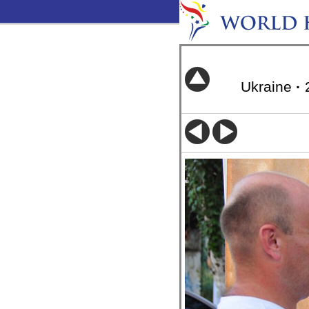
Ukraine
·