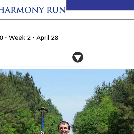
10
·
Week 2
·
April 28