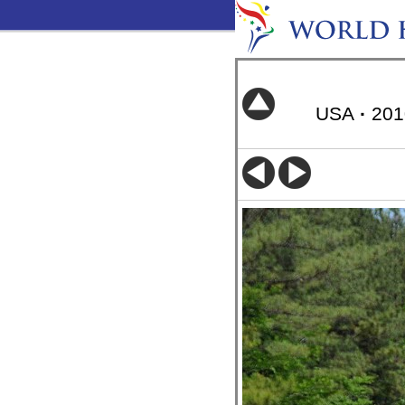
USA
·
20