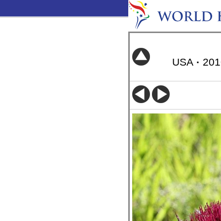
USA
·
20