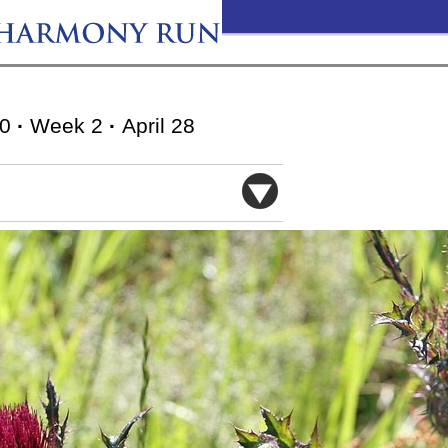
10
·
Week 2
·
April 28