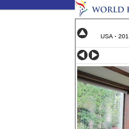
USA
·
20