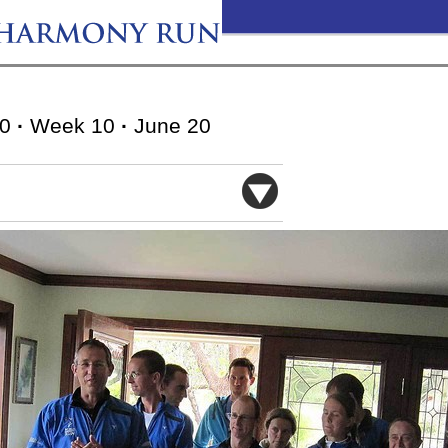
10
·
Week 10
·
June 20