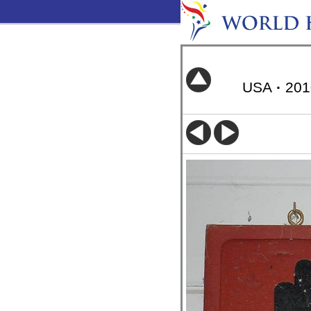
USA
·
20