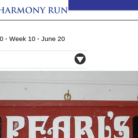
10
·
Week 10
·
June 20