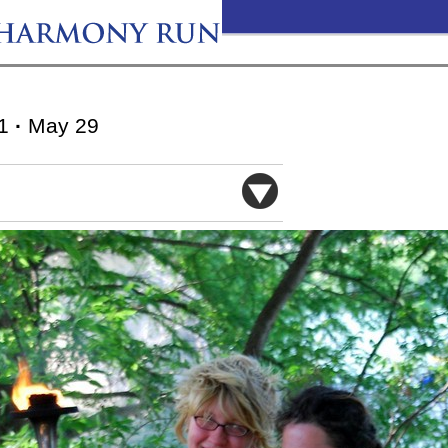
11
·
May 29