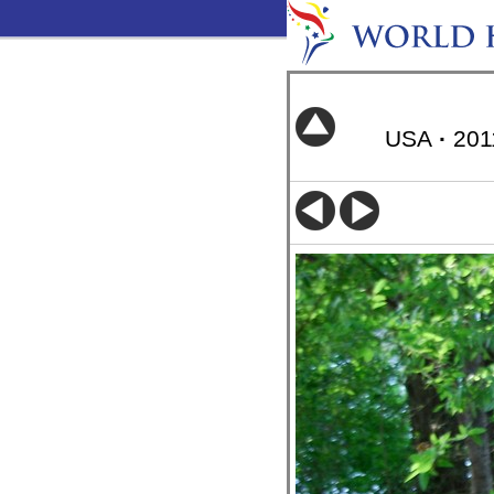
USA
·
20