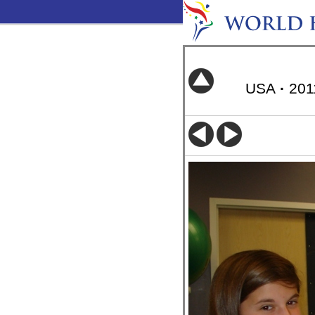
USA
·
20