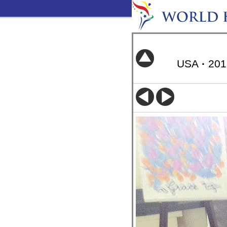
USA
·
20