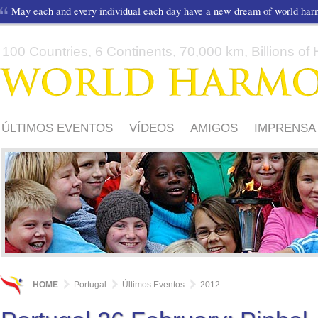
May each and every individual each day have a new dream of world ha
100 Countries, 6 Continents, 70,000 km, Billions of H
ÚLTIMOS EVENTOS
VÍDEOS
AMIGOS
IMPRENSA
A CANÇÃO DA CORRIDA
SOBRE A CORRIDA
HOME
Portugal
Últimos Eventos
2012