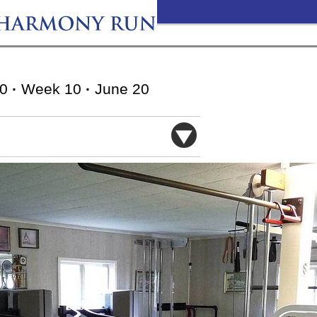
10
·
Week 10
·
June 20