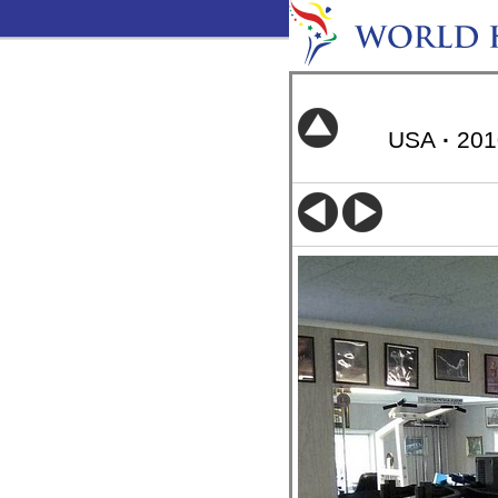
USA
·
20