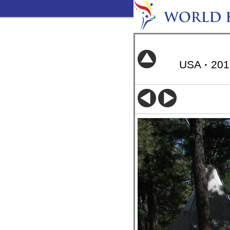
USA
·
20