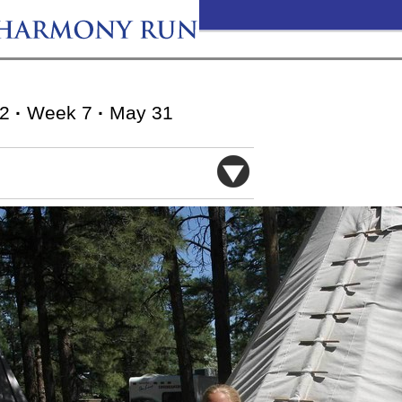
12
·
Week 7
·
May 31