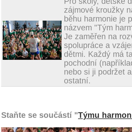
Pro školy, dětské 
zájmové kroužky n
běhu harmonie je p
názvem "Tým harm
Je zaměřen na rozv
spolupráce a vzáj
dětmi. Každý má t
pochodní (například
nebo si ji podržet a
ostatní.
Staňte se součástí "
Týmu harmon