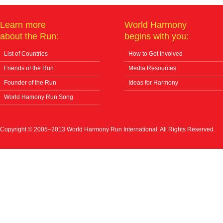
Learn more
World Harmony
about the Run:
begins with you:
List of Countries
How to Get Involved
Friends of the Run
Media Resources
Founder of the Run
Ideas for Harmony
World Hamony Run Song
Copyright © 2005–2013 World Harmony Run International. All Rights Reserved.