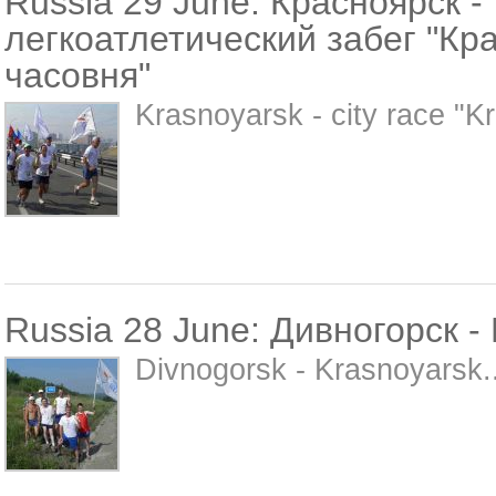
Russia 29 June: Красноярск -
легкоатлетический забег "Кр
часовня"
Krasnoyarsk - city race "K
Russia 28 June: Дивногорск -
Divnogorsk - Krasnoyarsk..