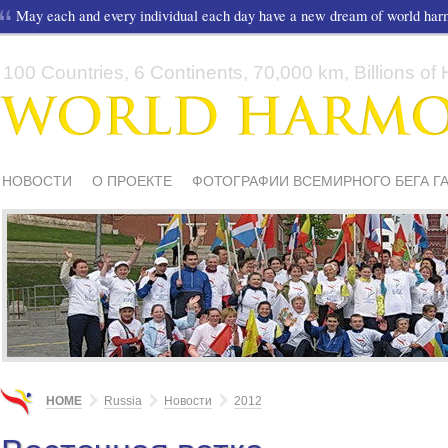
May each and every individual each day have a new dream of world ha
100 Countries, 6 Continents, 70,000 km, Billions of H
НОВОСТИ
О ПРОЕКТЕ
ФОТОГРАФИИ ВСЕМИРНОГО БЕГА Г
СМИ О НАС
ШКОЛЫ И ДЕТИ
МАТЕРИАЛЫ
ПИСЬМА ПОДД
HOME
Russia
Новости
2012