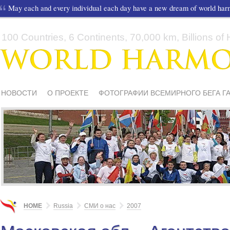
May each and every individual each day have a new dream of world ha
100 Countries, 6 Continents, 70,000 km, Billions of H
НОВОСТИ
О ПРОЕКТЕ
ФОТОГРАФИИ ВСЕМИРНОГО БЕГА Г
СМИ О НАС
ШКОЛЫ И ДЕТИ
МАТЕРИАЛЫ
ПИСЬМА ПОДД
HOME
Russia
СМИ о нас
2007