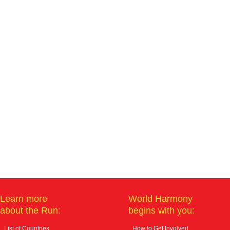
Learn more
World Harmony
about the Run:
begins with you:
List of Countries
How to Get Involved