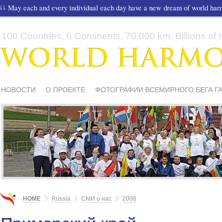
May each and every individual each day have a new dream of world ha
100 Countries, 6 Continents, 70,000 km, Billions of H
НОВОСТИ
О ПРОЕКТЕ
ФОТОГРАФИИ ВСЕМИРНОГО БЕГА Г
СМИ О НАС
ШКОЛЫ И ДЕТИ
МАТЕРИАЛЫ
ПИСЬМА ПОДД
HOME
Russia
СМИ о нас
2008