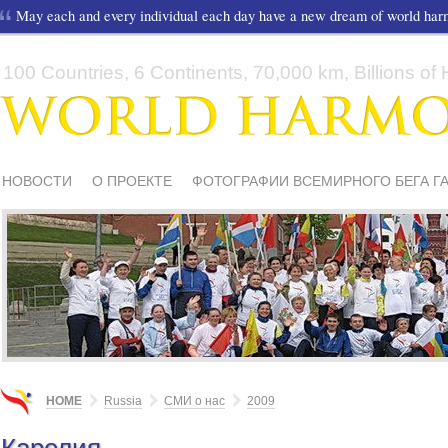
May each and every individual each day have a new dream of world ha
100 Countries, 6 Continents, 70,000 km, Billions of H
НОВОСТИ
О ПРОЕКТЕ
ФОТОГРАФИИ ВСЕМИРНОГО БЕГА Г
СМИ О НАС
ШКОЛЫ И ДЕТИ
МАТЕРИАЛЫ
ПИСЬМА ПОДД
HOME
Russia
СМИ о нас
2009