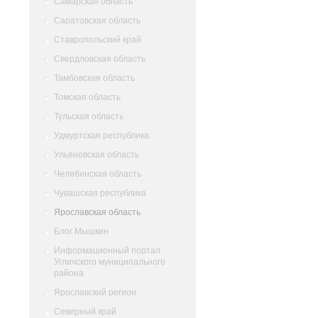
Самарская область
Саратовская область
Ставропольский край
Свердловская область
Тамбовская область
Томская область
Тульская область
Удмуртская республика
Ульяновская область
Челябинская область
Чувашская республика
Ярославская область
Блог Мышкин
Информационный портал
Угличского муниципального
района
Ярославский регион
Северный край