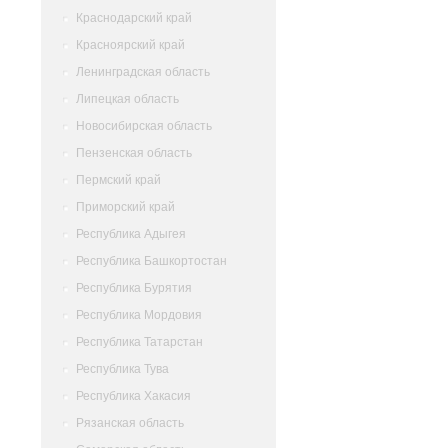
Краснодарский край
Красноярский край
Ленинградская область
Липецкая область
Новосибирская область
Пензенская область
Пермский край
Приморский край
Республика Адыгея
Республика Башкортостан
Республика Бурятия
Республика Мордовия
Республика Татарстан
Республика Тува
Республика Хакасия
Рязанская область