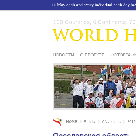
May each and every individual each day h
100 Countries, 6 Continents, 70,
НОВОСТИ
О ПРОЕКТЕ
ФОТОГРАФИ
СМИ О НАС
ШКОЛЫ И ДЕТИ
МАТЕ
HOME
Russia
СМИ о нас
2012