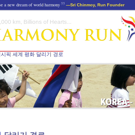
ave a new dream of world harmony
—
Sri Chinmoy, Run Founder
000 km, Billions of Hearts...
시픽 세계 평화 달리기 경로
세계 평화 달리기 지지 연설
지지자들
학교와 아이들
KOREA
대한민국