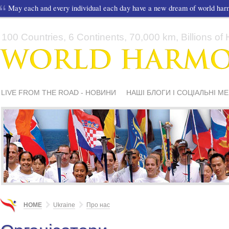
May each and every individual each day have a new dream of world ha
100 Countries, 6 Continents, 70,000 km, Billions of H
LIVE FROM THE ROAD - НОВИНИ
НАШІ БЛОГИ І СОЦІАЛЬНІ М
HOME
Ukraine
Про нас