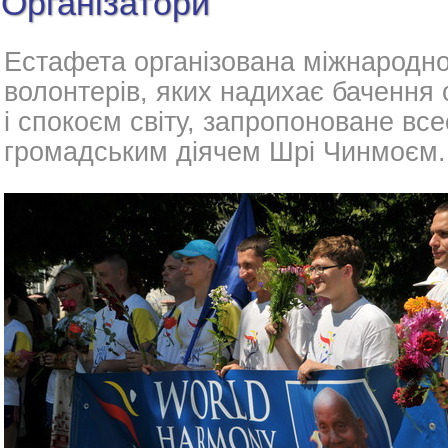
Організатори
Естафета організована міжнарод
волонтерів, яких надихає бачення
і спокоєм світу, запропоноване вс
громадським діячем Шрі Чинмоєм.