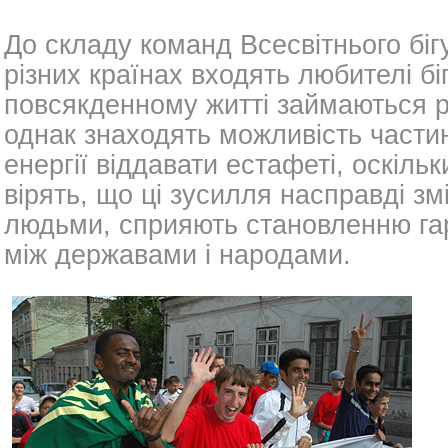
До складу команд Всесвітнього бігу
різних країнах входять любителі бігу
повсякденному житті займаються р
однак знаходять можливість частин
енергії віддавати естафеті, оскільк
вірять, що ці зусилля насправді з
людьми, сприяють становленню га
між державами і народами.