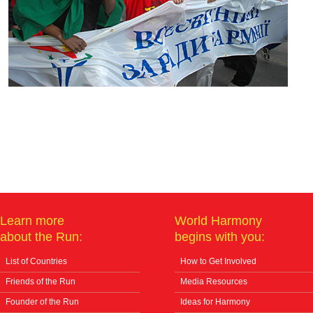
Learn more
World Harmony
about the Run:
begins with you:
List of Countries
How to Get Involved
Friends of the Run
Media Resources
Founder of the Run
Ideas for Harmony