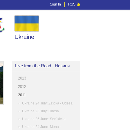
Sign In
RSS
Ukraine
Live from the Road - Новини
2013
2012
2011
Ukraine 24 July: Zatoka - Odesa
Ukraine 23 July: Odesa
Ukraine 25 June: Sen`kivka
Ukraine 24 June: Mena -