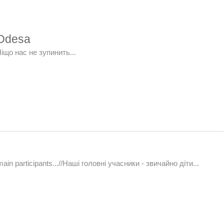
 Odesa
/Ніщо нас не зупинить...
 main participants...//Наші головні учасники - звичайно діти...