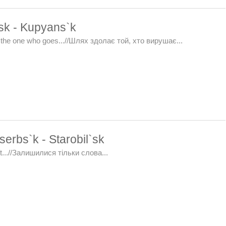
`sk - Kupyans`k
 the one who goes...//Шлях здолає той, хто вирушає...
erbs`k - Starobil`sk
t...//Залишилися тільки слова...