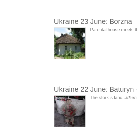
Ukraine 23 June: Borzna 
Parental house meets t
Ukraine 22 June: Baturyn 
The stork`s land...//Ле