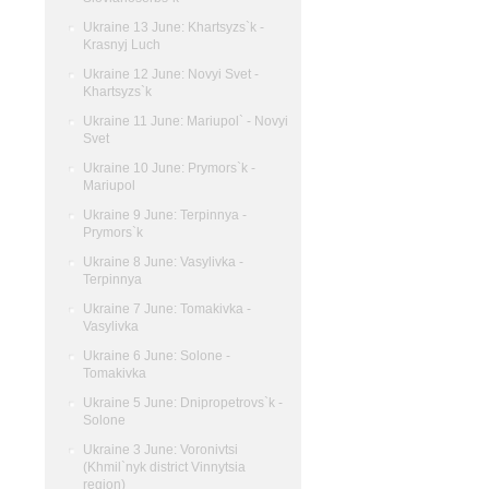
Ukraine 13 June: Khartsyzs`k -
Krasnyj Luch
Ukraine 12 June: Novyi Svet -
Khartsyzs`k
Ukraine 11 June: Mariupol` - Novyi
Svet
Ukraine 10 June: Prymors`k -
Mariupol
Ukraine 9 June: Terpinnya -
Prymors`k
Ukraine 8 June: Vasylivka -
Terpinnya
Ukraine 7 June: Tomakivka -
Vasylivka
Ukraine 6 June: Solone -
Tomakivka
Ukraine 5 June: Dnipropetrovs`k -
Solone
Ukraine 3 June: Voronivtsi
(Khmil`nyk district Vinnytsia
region)