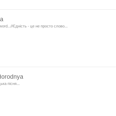
ka
 word...//Єдність - це не просто слово...
Horodnya
ька пісня...