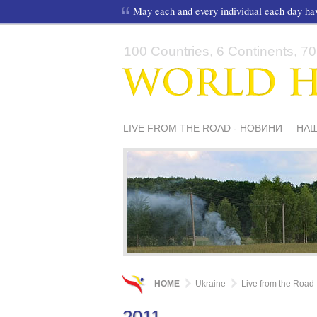
May each and every individual each day h
100 Countries, 6 Continents, 70,
LIVE FROM THE ROAD - НОВИНИ
НАШ
HOME
Ukraine
Live from the Road