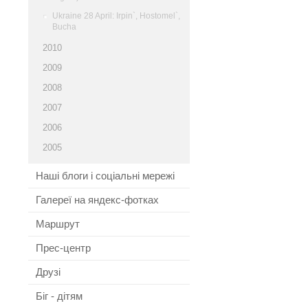
Ukraine 28 April: Irpin`, Hostomel`,
Bucha
2010
2009
2008
2007
2006
2005
Наші блоги і соціальні мережі
Галереї на яндекс-фотках
Маршрут
Прес-центр
Друзі
Біг - дітям