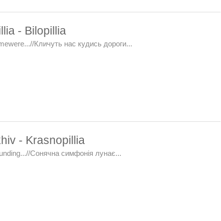
a - Bilopillia
mewere...//Кличуть нас кудись дороги...
iv - Krasnopillia
nding...//Сонячна симфонія лунає...