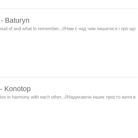
- Baturyn
roud of and what to remember...//Нам є над чим пишатися і про що
 - Konotop
 live in harmony with each other...//Надихаючи інших просто жити в