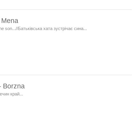
- Mena
he son...//Батьківська хата зустрічає сина...
- Borzna
лечин край...