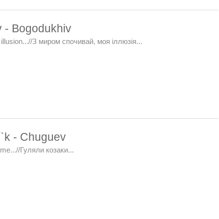
 - Bogodukhiv
 illusion...//З миром спочивай, моя іллюзія...
`k - Chuguev
me...//Гуляли козаки...