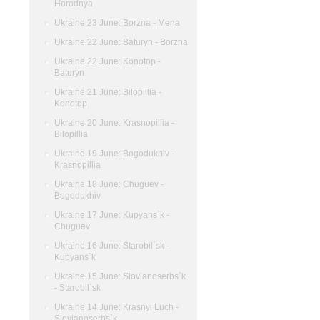
Horodnya
Ukraine 23 June: Borzna - Mena
Ukraine 22 June: Baturyn - Borzna
Ukraine 22 June: Konotop -
Baturyn
Ukraine 21 June: Bilopillia -
Konotop
Ukraine 20 June: Krasnopillia -
Bilopillia
Ukraine 19 June: Bogodukhiv -
Krasnopillia
Ukraine 18 June: Chuguev -
Bogodukhiv
Ukraine 17 June: Kupyans`k -
Chuguev
Ukraine 16 June: Starobil`sk -
Kupyans`k
Ukraine 15 June: Slovianoserbs`k
- Starobil`sk
Ukraine 14 June: Krasnyi Luch -
Slovianoserbs`k