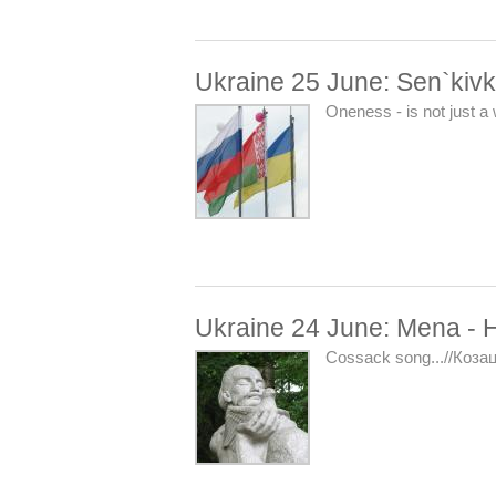
Ukraine 25 June: Sen`kiv
Oneness - is not just a
Ukraine 24 June: Mena - 
Cossack song...//Козац