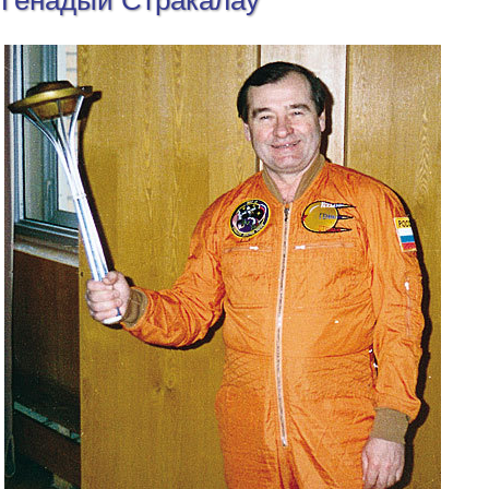
Генадый Стракалаў