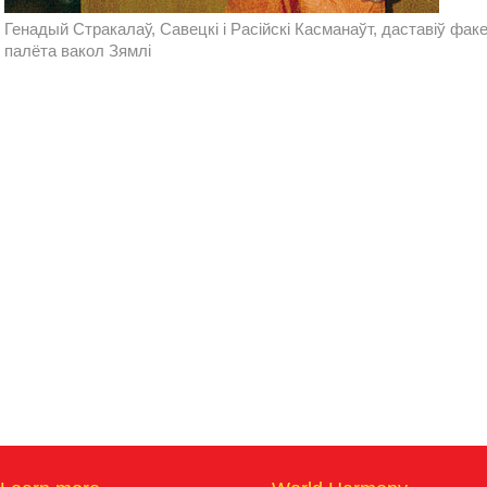
Генадый Стракалаў, Савецкі і Расійскі Касманаўт, даставіў фа
палёта вакол Зямлі