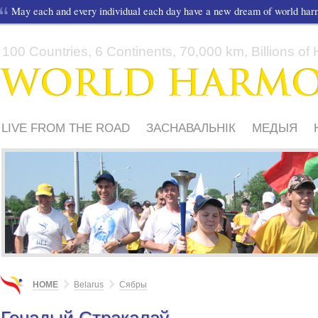
May each and every individual each day have a new dream of world ha
100 Countries, 6 Continents, 70,000 km, Billions of H
LIVE FROM THE ROAD
ЗАСНАВАЛЬНІК
МЕДЫЯ
ШКОЛЫ І ДЗЕЦІ
HOME
Belarus
Сябры