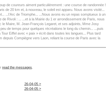
coup de coureurs aiment particulièrement : une course de randonnée !
is de 20 km et, à nouveau, le soleil est apparu. Nous avons visité...
ffel... ...l'Arc de Triomphe... ...Nous avons eu un repas somptueux à un
e de Rivoli : ... ...et à la Mairie du 1 er arrondissement de Paris, nous
 le Maire, M. Jean-François Legaret, et ses adjoints, Mme Josy
un peu de temps pour quelques récréations le long du chemin... ...puis
ur Eiffel avec « paix » écrit dans toutes les langues... Plus tard
m depuis Compiègne vers Laon, reliant la course de Paris avec la
or
read the messages
.
26-04-05 >
26-04-05 >