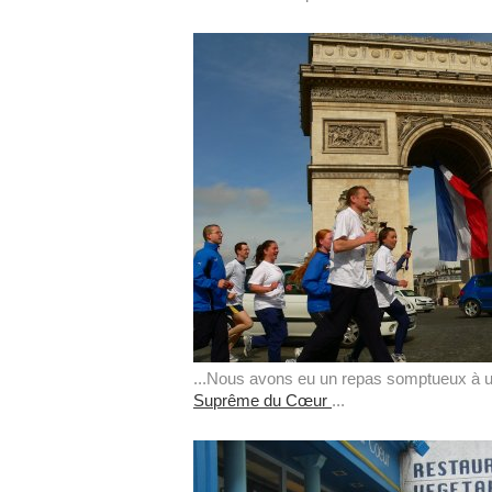
...Nous avons eu un repas somptueux à un 
Suprême du Cœur
...