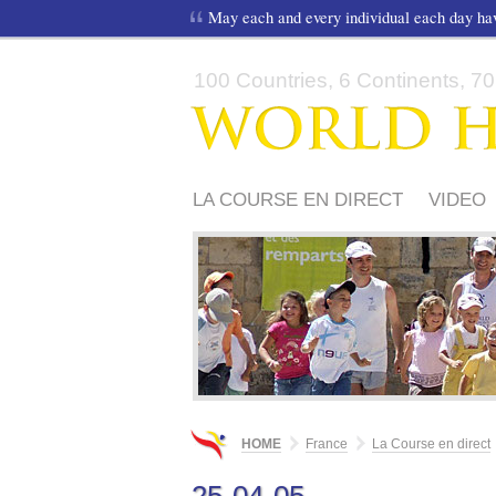
May each and every individual each day h
100 Countries, 6 Continents, 70,
LA COURSE EN DIRECT
VIDEO
PARTICIPEZ
HOME
France
La Course en direct