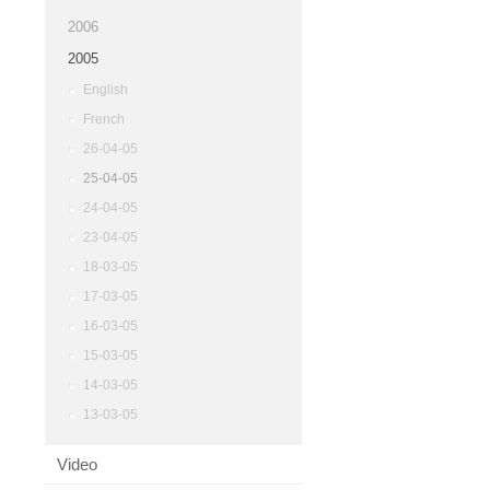
2006
2005
English
French
26-04-05
25-04-05
24-04-05
23-04-05
18-03-05
17-03-05
16-03-05
15-03-05
14-03-05
13-03-05
Video