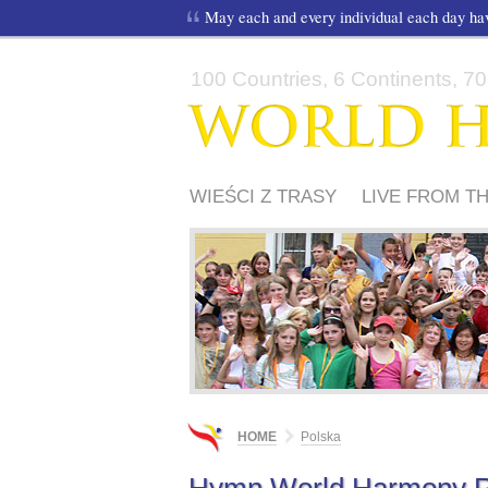
May each and every individual each day h
100 Countries, 6 Continents, 70,
WIEŚCI Z TRASY
LIVE FROM T
HOME
Polska