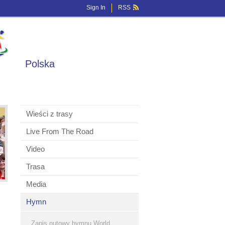
Sign In
RSS
Polska
Wieści z trasy
Live From The Road
Video
Trasa
Media
Hymn
Zapis nutowy hymnu World