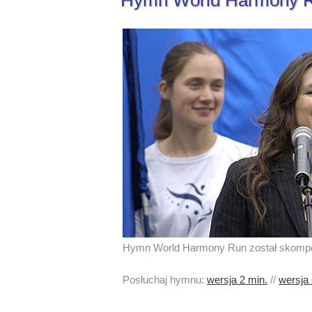
Hymn World Harmony 
Hymn World Harmony Run został skompon
Posłuchaj hymnu:
wersja 2 min.
//
wersja 