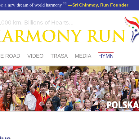
ave a new dream of world harmony
—
Sri Chinmoy, Run Founder
000 km, Billions of Hearts...
HE ROAD
VIDEO
TRASA
MEDIA
HYMN
POLSKA