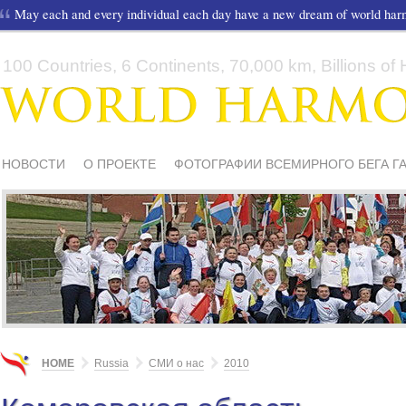
May each and every individual each day have a new dream of world ha
100 Countries, 6 Continents, 70,000 km, Billions of H
НОВОСТИ
О ПРОЕКТЕ
ФОТОГРАФИИ ВСЕМИРНОГО БЕГА Г
СМИ О НАС
ШКОЛЫ И ДЕТИ
МАТЕРИАЛЫ
ПИСЬМА ПОДД
HOME
Russia
СМИ о нас
2010