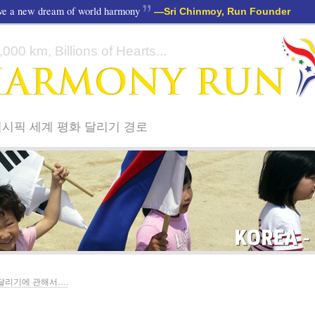
ave a new dream of world harmony
—
Sri Chinmoy, Run Founder
000 km, Billions of Hearts...
시픽 세계 평화 달리기 경로
세계 평화 달리기 지지 연설
지지자들
학교와 아이들
KOREA
대한민국
달리기에 관해서….