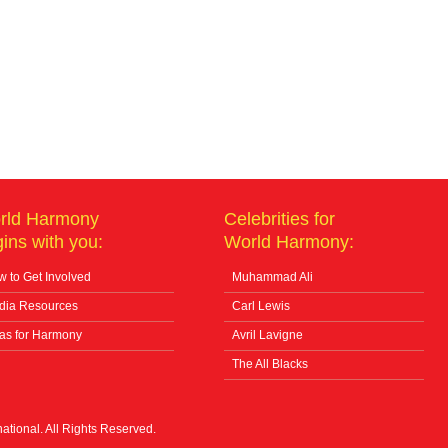
rld Harmony
Celebrities for
ins with you:
World Harmony:
 to Get Involved
Muhammad Ali
dia Resources
Carl Lewis
as for Harmony
Avril Lavigne
The All Blacks
tional. All Rights Reserved.