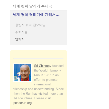
세계 평화 달리기 주제곡
세계 평화 달리기에 관해서….
창립자 쉬리 친모이님
주최자들
연락처
Sri Chinmoy
founded
the World Harmony
Run in 1987 in an
effort to promote
international
friendship and understanding. Since
then the Run has visited more than
140 countries. Please visit
peacerun.org