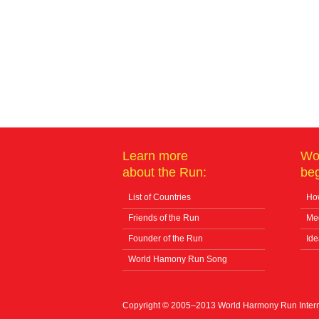
Learn more
Wo
about the Run:
beg
List of Countries
How
Friends of the Run
Me
Founder of the Run
Ide
World Hamony Run Song
Copyright © 2005–2013 World Harmony Run Interna