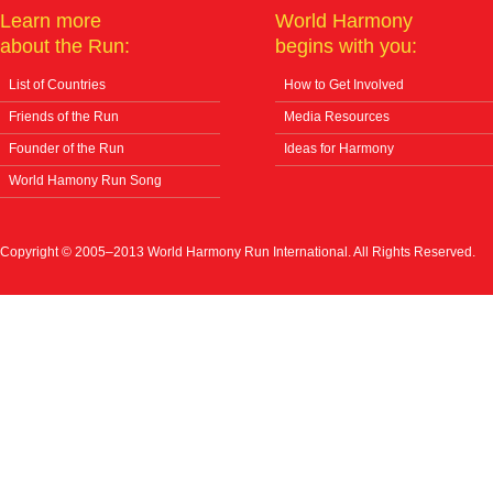
Learn more
World Harmony
about the Run:
begins with you:
List of Countries
How to Get Involved
Friends of the Run
Media Resources
Founder of the Run
Ideas for Harmony
World Hamony Run Song
Copyright © 2005–2013 World Harmony Run International. All Rights Reserved.