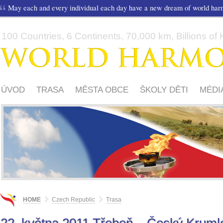
May each and every individual each day have a new dream of world ha
100 Countries, 6 Continents, 70,000 km, Billions of H
ÚVOD
TRASA
MĚSTA OBCE
ŠKOLY DĚTI
MÉDI
HOME
Czech Republic
Trasa