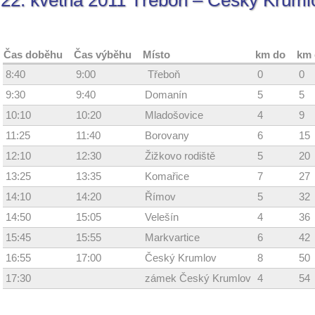
22. května 2011 Třeboň – Český Kruml
Čas doběhu
Čas výběhu
Místo
km do
km 
8:40
9:00
Třeboň
0
0
9:30
9:40
Domanín
5
5
10:10
10:20
Mladošovice
4
9
11:25
11:40
Borovany
6
15
12:10
12:30
Žižkovo rodiště
5
20
13:25
13:35
Komařice
7
27
14:10
14:20
Římov
5
32
14:50
15:05
Velešín
4
36
15:45
15:55
Markvartice
6
42
16:55
17:00
Český Krumlov
8
50
17:30
zámek Český Krumlov
4
54