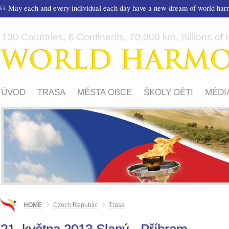
May each and every individual each day have a new dream of world ha
100 Countries, 6 Continents, 70,000 km, Billions of H
ÚVOD
TRASA
MĚSTA OBCE
ŠKOLY DĚTI
MÉDI
HOME
Czech Republic
Trasa