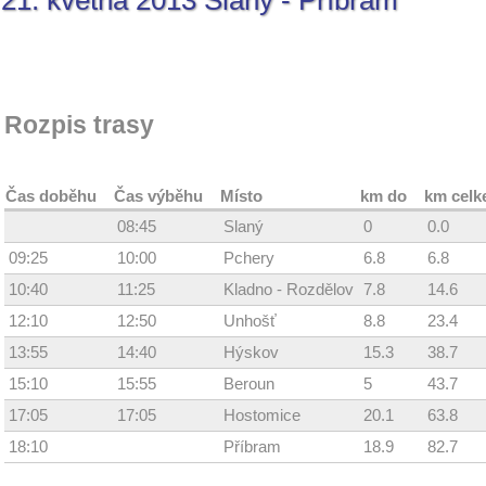
21. května 2013 Slaný - Příbram
Rozpis trasy
Čas doběhu
Čas výběhu
Místo
km do
km cel
08:45
Slaný
0
0.0
09:25
10:00
Pchery
6.8
6.8
10:40
11:25
Kladno - Rozdělov
7.8
14.6
12:10
12:50
Unhošť
8.8
23.4
13:55
14:40
Hýskov
15.3
38.7
15:10
15:55
Beroun
5
43.7
17:05
17:05
Hostomice
20.1
63.8
18:10
Příbram
18.9
82.7