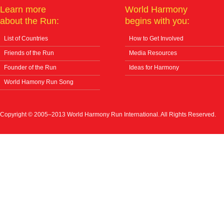
Learn more
World Harmony
about the Run:
begins with you:
List of Countries
How to Get Involved
Friends of the Run
Media Resources
Founder of the Run
Ideas for Harmony
World Hamony Run Song
Copyright © 2005–2013 World Harmony Run International. All Rights Reserved.