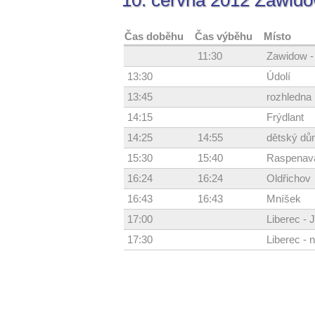
10. června 2012 Zawido
Čas doběhu
Čas výběhu
Místo
11:30
Zawidow -
13:30
Údolí
13:45
rozhledna
14:15
Frýdlant
14:25
14:55
dětský dů
15:30
15:40
Raspenav
16:24
16:24
Oldřichov
16:43
16:43
Mníšek
17:00
Liberec - 
17:30
Liberec - 