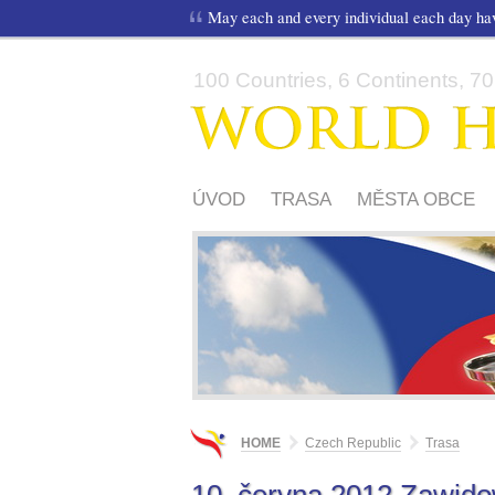
May each and every individual each day h
100 Countries, 6 Continents, 70,
ÚVOD
TRASA
MĚSTA OBCE
HOME
Czech Republic
Trasa