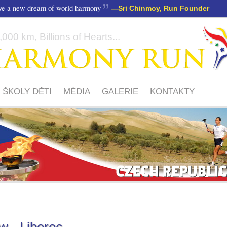
ave a new dream of world harmony
—
Sri Chinmoy, Run Founder
000 km, Billions of Hearts...
ŠKOLY DĚTI
MÉDIA
GALERIE
KONTAKTY
CZECH
REPUBLIC