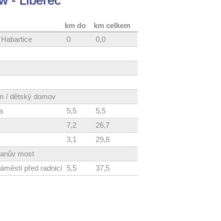
w - Liberec
km do
km celkem
 Habartice
0
0,0
m / dětský domov
a
5,5
5,5
7,2
26,7
3,1
29,8
Janův most
náměstí před radnicí
5,5
37,5