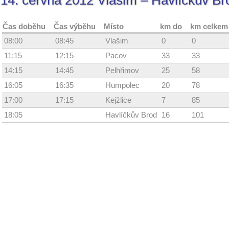
14. června 2012 Vlašim – Havlíčkův Br
Čas doběhu
Čas výběhu
Místo
km do
km celkem
08:00
08:45
Vlašim
0
0
11:15
12:15
Pacov
33
33
14:15
14:45
Pelhřimov
25
58
16:05
16:35
Humpolec
20
78
17:00
17:15
Kejžlice
7
85
18:05
Havlíčkův Brod
16
101