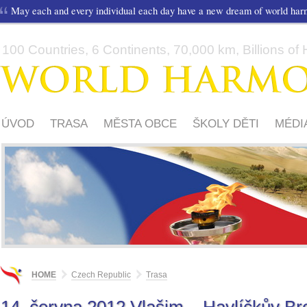
May each and every individual each day have a new dream of world ha
100 Countries, 6 Continents, 70,000 km, Billions of H
ÚVOD
TRASA
MĚSTA OBCE
ŠKOLY DĚTI
MÉDI
HOME
Czech Republic
Trasa