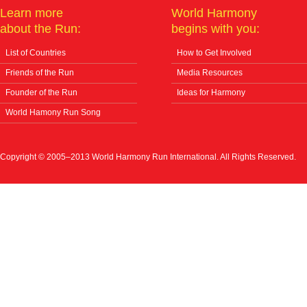
Learn more
World Harmony
about the Run:
begins with you:
List of Countries
How to Get Involved
Friends of the Run
Media Resources
Founder of the Run
Ideas for Harmony
World Hamony Run Song
Copyright © 2005–2013 World Harmony Run International. All Rights Reserved.