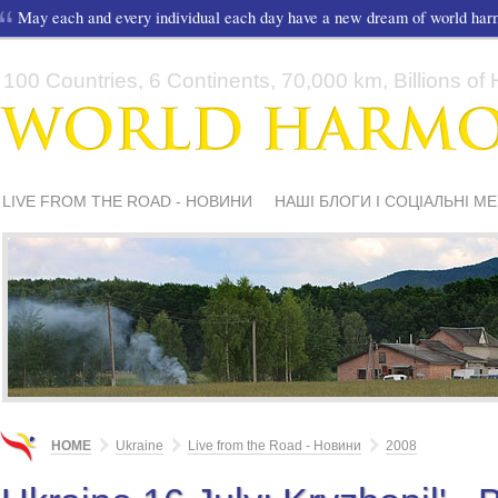
May each and every individual each day have a new dream of world ha
100 Countries, 6 Continents, 70,000 km, Billions of H
LIVE FROM THE ROAD - НОВИНИ
НАШІ БЛОГИ І СОЦІАЛЬНІ М
HOME
Ukraine
Live from the Road - Новини
2008