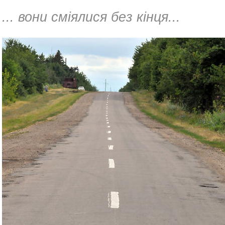
... вони сміялися без кінця...