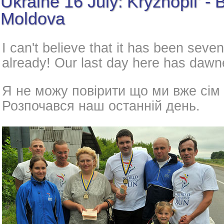
Ukraine 16 July: Kryzhopil' - 
Moldova
I can't believe that it has been seve
already! Our last day here has dawn
Я не можу повірити що ми вже сім д
Розпочався наш останній день.