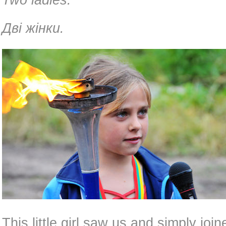
Two ladies.
Дві жінки.
This little girl saw us and simply joi