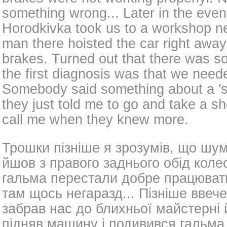
something wrong... Later in the even
Horodkivka took us to a workshop ne
man there hoisted the car right away
brakes. Turned out that there was 
the first diagnosis was that we need
Somebody said something about a 'sp
they just told me to go and take a s
call me when they knew more.
Трошки пізніше я зрозумів, що шум
йшов з правого заднього обід коле
гальма перестали добре працювати
там щось негаразд... Пізніше ввече
забрав нас до блихньої майстерні 
підняв машину і подивився гальма