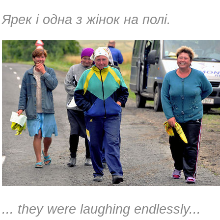
Ярек і одна з жінок на полі.
... they were laughing endlessly...