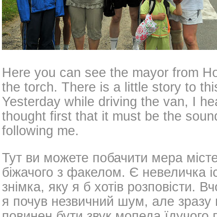
Here you can see the mayor from Ho
the torch. There is a little story to this
Yesterday while driving the van, I he
thought first that it must be the sou
following me.
Тут ви можете побачити мера місте
біжачого з факелом. Є невеличка і
знімка, яку я б хотів розповісти. 
я почув незвичний шум, але зразу
повинен бути звук мопеда їдучого 