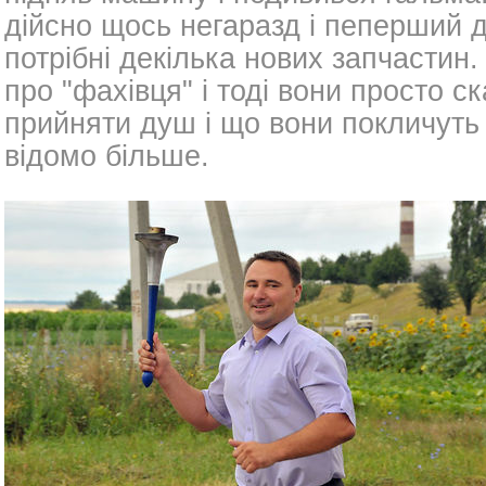
дійсно щось негаразд і пеперший д
потрібні декілька нових запчастин
про "фахівця" і тоді вони просто с
прийняти душ і що вони покличуть
відомо більше.