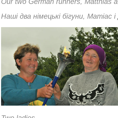
Our two German runners, Matthias a
Наші два німецькі бігуни, Матіас і