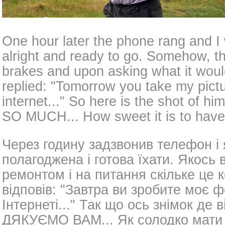
One hour later the phone rang and I w
alright and ready to go. Somehow, t
brakes and upon asking what it woul
replied: "Tomorrow you take my pictu
internet..." So here is the shot of
SO MUCH... How sweet it is to have
Через годину задзвонив телефон і
полагоджена і готова їхати. Якось
ремонтом і на питання скільке це 
відповів: "Завтра ви зробите моє ф
Інтернеті..." Так що ось знімок де 
ДЯКУЄМО ВАМ... Як солодко мати 