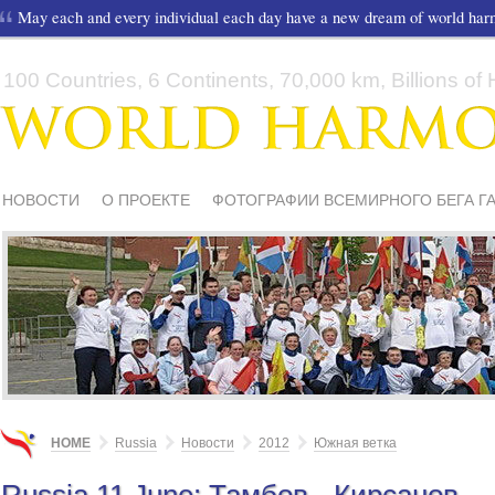
May each and every individual each day have a new dream of world ha
100 Countries, 6 Continents, 70,000 km, Billions of H
НОВОСТИ
О ПРОЕКТЕ
ФОТОГРАФИИ ВСЕМИРНОГО БЕГА Г
СМИ О НАС
ШКОЛЫ И ДЕТИ
МАТЕРИАЛЫ
ПИСЬМА ПОДД
HOME
Russia
Новости
2012
Южная ветка