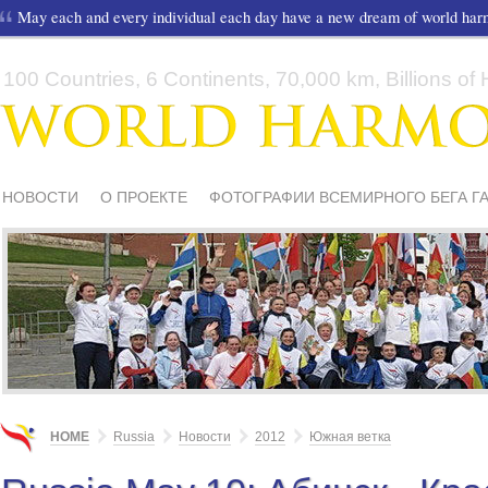
May each and every individual each day have a new dream of world ha
100 Countries, 6 Continents, 70,000 km, Billions of H
НОВОСТИ
О ПРОЕКТЕ
ФОТОГРАФИИ ВСЕМИРНОГО БЕГА Г
СМИ О НАС
ШКОЛЫ И ДЕТИ
МАТЕРИАЛЫ
ПИСЬМА ПОДД
HOME
Russia
Новости
2012
Южная ветка