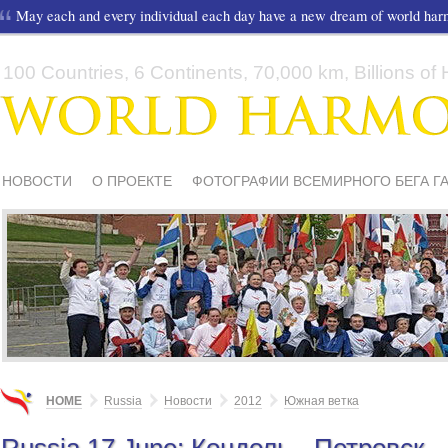
May each and every individual each day have a new dream of world ha
100 Countries, 6 Continents, 70,000 km, Billions of H
НОВОСТИ
О ПРОЕКТЕ
ФОТОГРАФИИ ВСЕМИРНОГО БЕГА Г
СМИ О НАС
ШКОЛЫ И ДЕТИ
МАТЕРИАЛЫ
ПИСЬМА ПОДД
HOME
Russia
Новости
2012
Южная ветка