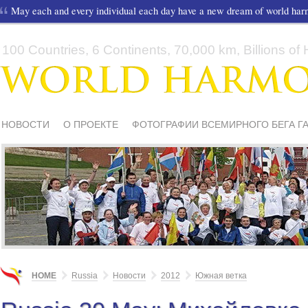
May each and every individual each day have a new dream of world ha
100 Countries, 6 Continents, 70,000 km, Billions of H
НОВОСТИ
О ПРОЕКТЕ
ФОТОГРАФИИ ВСЕМИРНОГО БЕГА Г
СМИ О НАС
ШКОЛЫ И ДЕТИ
МАТЕРИАЛЫ
ПИСЬМА ПОДД
HOME
Russia
Новости
2012
Южная ветка