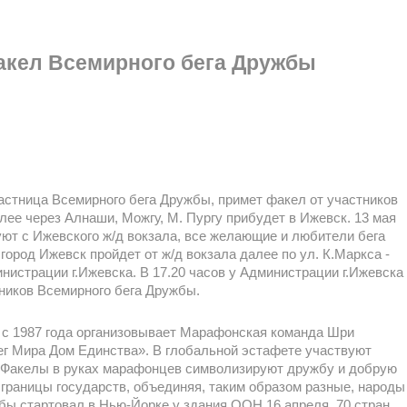
акел Всемирного бега Дружбы
астница Всемирного бега Дружбы, примет факел от участников
лее через Алнаши, Можгу, М. Пургу прибудет в Ижевск. 13 мая
туют с Ижевского ж/д вокзала, все желающие и любители бега
город Ижевск пройдет от ж/д вокзала далее по ул. К.Маркса -
нистрации г.Ижевска. В 17.20 часов у Администрации г.Ижевска
ников Всемирного бега Дружбы.
 с 1987 года организовывает Марафонская команда Шри
Бег Мира Дом Единства». В глобальной эстафете участвуют
. Факелы в руках марафонцев символизируют дружбу и добрую
 границы государств, объединяя, таким образом разные, народы
бы стартовал в Нью-Йорке у здания ООН 16 апреля. 70 стран