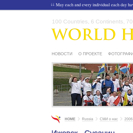
May each and every individual each day h
100 Countries, 6 Continents, 70,
НОВОСТИ
О ПРОЕКТЕ
ФОТОГРАФИ
СМИ О НАС
ШКОЛЫ И ДЕТИ
МАТЕ
HOME
Russia
СМИ о нас
2006