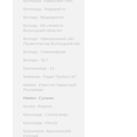
Волгоград - Кавказский Узел
Волгоград - Volgograd.ru
Вологда - Медиакратия
Вологда - ИА «Новости
Вологодской области»
Вологда - Официальный сайт
Правительства Вологодской обл.
Вологда - Северинформ
Вологда - ТВ-7
Екатеринбург - Е1
Кемерово - Радио "Кузбасс fm"
Ижевск - Известия Удмуртской
Республики
Ижевск - Сусанин
Калуга - Regnum
Краснодар - Спектр.инфо
Краснодар - Юга.ру
Красноярск - Красноярский
Рабочий