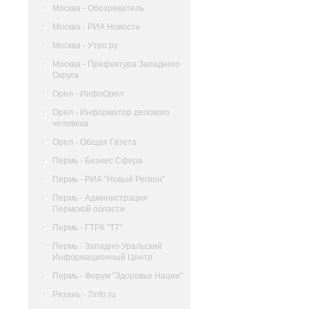
Москва - Обозреватель
Москва - РИА Новости
Москва - Утро.ру
Москва - Префектура Западного
Округа
Орел - ИнфоОрел
Орел - Информатор делового
человека
Орел - Общая Газета
Пермь - Бизнес Сфера
Пермь - РИА "Новый Регион"
Пермь - Администрация
Пермской области
Пермь - ГТРК "Т7"
Пермь - Западно-Уральский
Информационный Центр
Пермь - Форум "Здоровье Нации"
Рязань - 7info.ru