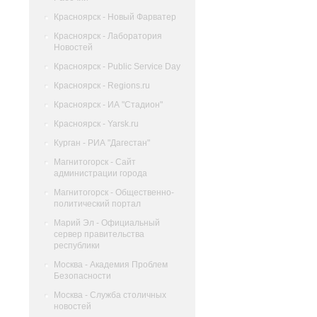
Красноярск - Новый Фарватер
Красноярск - Лаборатория
Новостей
Красноярск - Public Service Day
Красноярск - Regions.ru
Красноярск - ИА "Стадион"
Красноярск - Yarsk.ru
Курган - РИА "Дагестан"
Магнитогорск - Сайт
администрации города
Магнитогорск - Общественно-
политический портал
Марий Эл - Официальный
сервер правительства
республики
Москва - Академия Проблем
Безопасности
Москва - Служба столичных
новостей