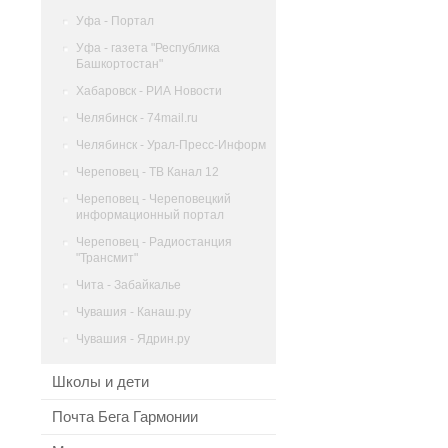
Уфа - Портал
Уфа - газета "Республика
Башкортостан"
Хабаровск - РИА Новости
Челябинск - 74mail.ru
Челябинск - Урал-Пресс-Информ
Череповец - ТВ Канал 12
Череповец - Череповецкий
информационный портал
Череповец - Радиостанция
"Трансмит"
Чита - Забайкалье
Чувашия - Канаш.ру
Чувашия - Ядрин.ру
Школы и дети
Почта Бега Гармонии