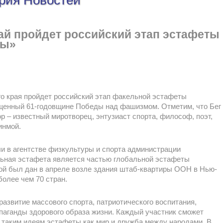
ория Новостей
ай пройдет российский этап эстафеты
бы»
го края пройдет российский этап факельной эстафеты
щенный 61-годовщине Победы над фашизмом. Отметим, что Бег
ор – известный миротворец, энтузиаст спорта, философ, поэт,
инмой.
в агентстве физкультуры и спорта администрации
льная эстафета является частью глобальной эстафеты
ой был дан в апреле возле здания штаб-квартиры ООН в Нью-
более чем 70 стран.
развитие массового спорта, патриотического воспитания,
паганды здорового образа жизни. Каждый участник сможет
 таким идеям эстафеты как мир и дружба между народами. В