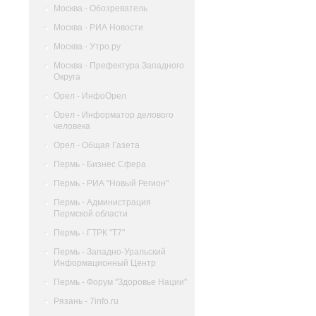
Москва - Обозреватель
Москва - РИА Новости
Москва - Утро.ру
Москва - Префектура Западного
Округа
Орел - ИнфоОрел
Орел - Информатор делового
человека
Орел - Общая Газета
Пермь - Бизнес Сфера
Пермь - РИА "Новый Регион"
Пермь - Администрация
Пермской области
Пермь - ГТРК "Т7"
Пермь - Западно-Уральский
Информационный Центр
Пермь - Форум "Здоровье Нации"
Рязань - 7info.ru