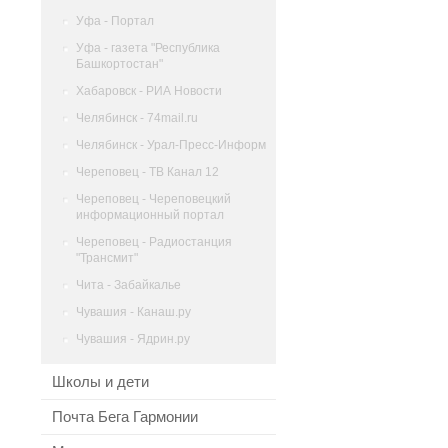
Уфа - Портал
Уфа - газета "Республика
Башкортостан"
Хабаровск - РИА Новости
Челябинск - 74mail.ru
Челябинск - Урал-Пресс-Информ
Череповец - ТВ Канал 12
Череповец - Череповецкий
информационный портал
Череповец - Радиостанция
"Трансмит"
Чита - Забайкалье
Чувашия - Канаш.ру
Чувашия - Ядрин.ру
Школы и дети
Почта Бега Гармонии