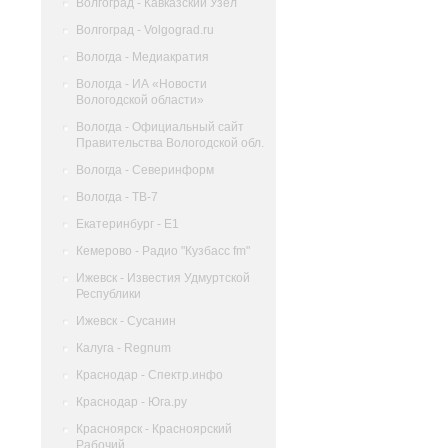
Волгоград - Кавказский Узел
Волгоград - Volgograd.ru
Вологда - Медиакратия
Вологда - ИА «Новости
Вологодской области»
Вологда - Официальный сайт
Правительства Вологодской обл.
Вологда - Северинформ
Вологда - ТВ-7
Екатеринбург - Е1
Кемерово - Радио "Кузбасс fm"
Ижевск - Известия Удмуртской
Республики
Ижевск - Сусанин
Калуга - Regnum
Краснодар - Спектр.инфо
Краснодар - Юга.ру
Красноярск - Красноярский
Рабочий