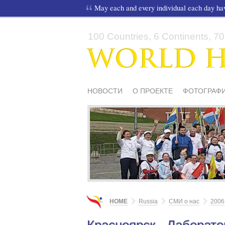
May each and every individual each day h
100 Countries, 6 Continents, 70,
НОВОСТИ
О ПРОЕКТЕ
ФОТОГРАФИ
СМИ О НАС
ШКОЛЫ И ДЕТИ
МАТЕ
HOME
Russia
СМИ о нас
2006