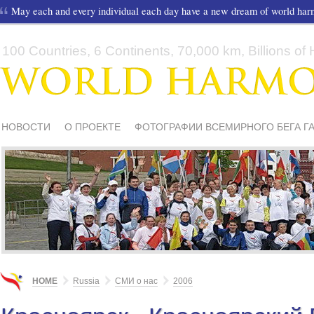
May each and every individual each day have a new dream of world ha
100 Countries, 6 Continents, 70,000 km, Billions of H
НОВОСТИ
О ПРОЕКТЕ
ФОТОГРАФИИ ВСЕМИРНОГО БЕГА Г
СМИ О НАС
ШКОЛЫ И ДЕТИ
МАТЕРИАЛЫ
ПИСЬМА ПОДД
HOME
Russia
СМИ о нас
2006