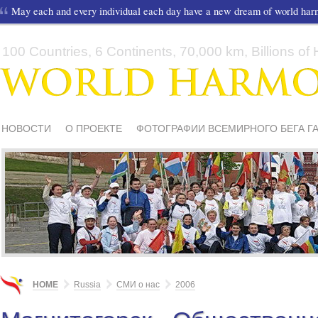
May each and every individual each day have a new dream of world ha
100 Countries, 6 Continents, 70,000 km, Billions of H
НОВОСТИ
О ПРОЕКТЕ
ФОТОГРАФИИ ВСЕМИРНОГО БЕГА Г
СМИ О НАС
ШКОЛЫ И ДЕТИ
МАТЕРИАЛЫ
ПИСЬМА ПОДД
HOME
Russia
СМИ о нас
2006